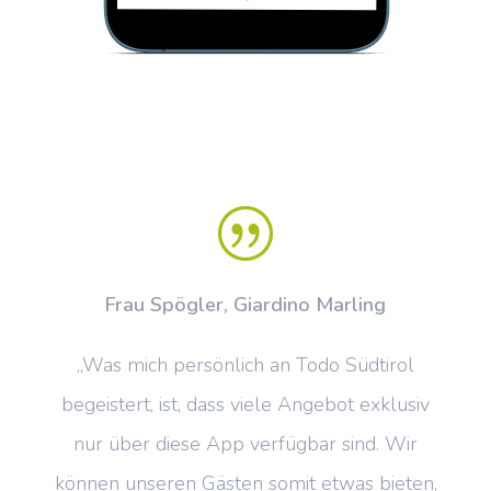
|
Frau Spögler, Giardino Marling
„Was mich persönlich an Todo Südtirol
begeistert, ist, dass viele Angebot exklusiv
nur über diese App verfügbar sind. Wir
können unseren Gästen somit etwas bieten,